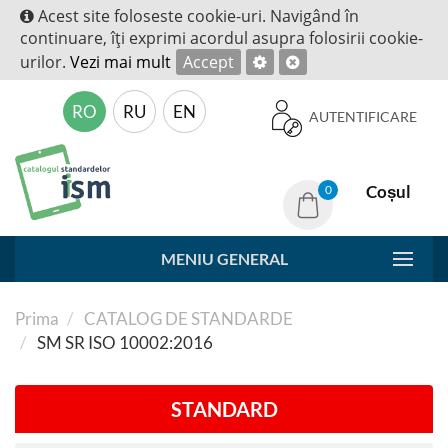
Acest site foloseste cookie-uri. Navigând în
continuare, îţi exprimi acordul asupra folosirii cookie-
urilor.
Vezi mai mult
Accept
RO
RU
EN
AUTENTIFICARE
Coșul
0
MENIU GENERAL
Prima
CATALOG DE STANDARDE
SM SR ISO 10002:2016
STANDARD