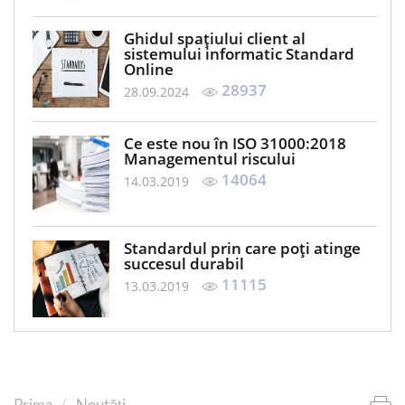
Ghidul spațiului client al
sistemului informatic Standard
Online
28937
28.09.2024
Ce este nou în ISO 31000:2018
Managementul riscului
14064
14.03.2019
Standardul prin care poți atinge
succesul durabil
11115
13.03.2019
Prima
Noutăți