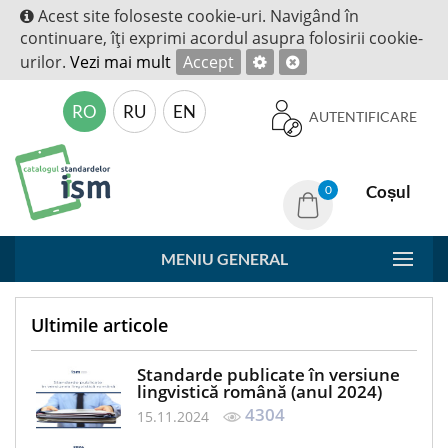
Acest site foloseste cookie-uri. Navigând în
continuare, îţi exprimi acordul asupra folosirii cookie-
urilor.
Vezi mai mult
Accept
RO
RU
EN
AUTENTIFICARE
Coșul
0
MENIU GENERAL
Ultimile articole
Standarde publicate în versiune
lingvistică română (anul 2024)
4304
15.11.2024