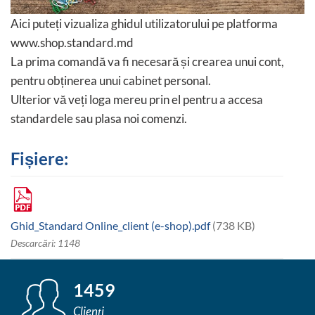
Aici puteți vizualiza ghidul utilizatorului pe platforma
www.shop.standard.md
La prima comandă va fi necesară și crearea unui cont,
pentru obținerea unui cabinet personal.
Ulterior vă veți loga mereu prin el pentru a accesa
standardele sau plasa noi comenzi.
Fișiere:
Ghid_Standard Online_client (e-shop).pdf
(738 KB)
Descarcări: 1148
1459
Clienți