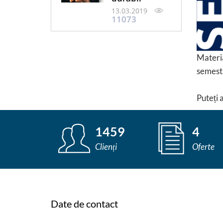
13.03.2019
11073
Materia
semestr
Puteți 
1459
4
Clienți
Oferte
Date de contact