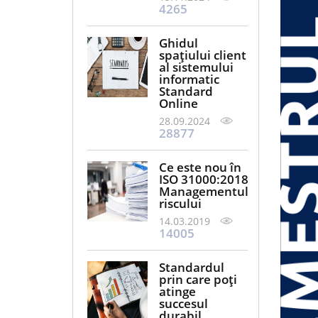
4265
Ghidul
spațiului client
al sistemului
informatic
Standard
Online
28.09.2024
28877
Ce este nou în
ISO 31000:2018
Managementul
riscului
14.03.2019
14005
Standardul
prin care poți
atinge
succesul
durabil