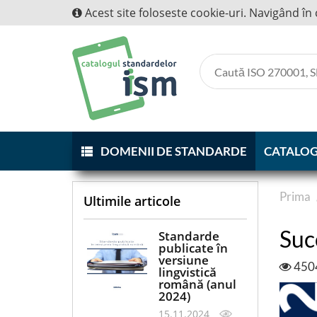
Acest site foloseste cookie-uri. Navigând în 
DOMENII DE STANDARDE
CATALOG
Prima
Ultimile articole
Suc
Standarde
publicate în
versiune
450
lingvistică
română (anul
2024)
15.11.2024