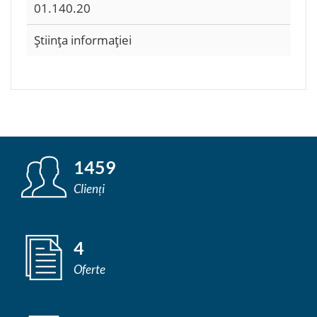
01.140.20
Ştiinţa informaţiei
1459
Clienți
4
Oferte