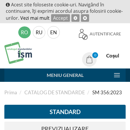
Acest site foloseste cookie-uri. Navigând în
continuare, îţi exprimi acordul asupra folosirii cookie-
urilor.
Vezi mai mult
Accept
RO
RU
EN
AUTENTIFICARE
Coșul
0
MENIU GENERAL
Prima
CATALOG DE STANDARDE
SM 356:2023
STANDARD
PREVIZUALIZARE