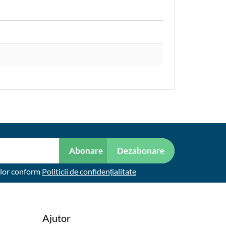
Abonare
Dezabonare
elor conform
Politicii de confidențialitate
Ajutor