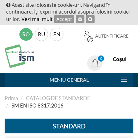
Acest site foloseste cookie-uri. Navigând în
continuare, îţi exprimi acordul asupra folosirii cookie-
urilor.
Vezi mai mult
Accept
RO
RU
EN
AUTENTIFICARE
Coșul
0
MENIU GENERAL
Prima
CATALOG DE STANDARDE
SM EN ISO 8317:2016
STANDARD