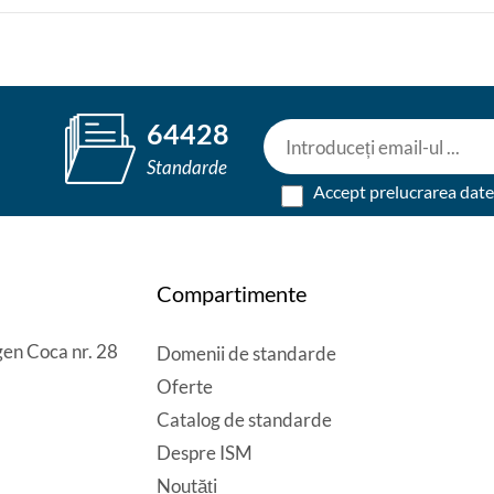
64428
Standarde
Accept prelucrarea dat
Compartimente
en Coca nr. 28
Domenii de standarde
Oferte
Catalog de standarde
Despre ISM
Noutăți