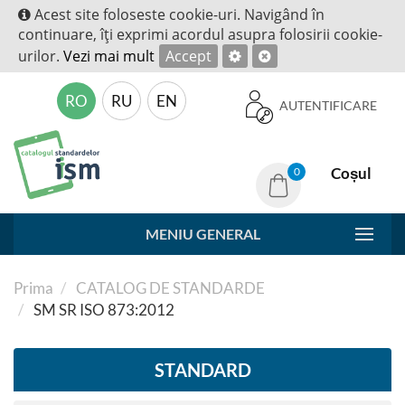
Acest site foloseste cookie-uri. Navigând în
continuare, îţi exprimi acordul asupra folosirii cookie-
urilor.
Vezi mai mult
Accept
RO
RU
EN
AUTENTIFICARE
Coșul
0
MENIU GENERAL
Prima
CATALOG DE STANDARDE
SM SR ISO 873:2012
STANDARD