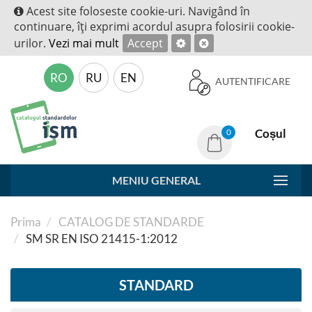
Acest site foloseste cookie-uri. Navigând în
continuare, îţi exprimi acordul asupra folosirii cookie-
urilor.
Vezi mai mult
Accept
RO
RU
EN
AUTENTIFICARE
Coșul
0
MENIU GENERAL
Prima
CATALOG DE STANDARDE
SM SR EN ISO 21415-1:2012
STANDARD