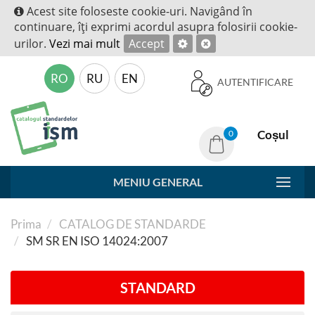
Acest site foloseste cookie-uri. Navigând în
continuare, îţi exprimi acordul asupra folosirii cookie-
urilor.
Vezi mai mult
Accept
RO
RU
EN
AUTENTIFICARE
Coșul
0
MENIU GENERAL
Prima
CATALOG DE STANDARDE
SM SR EN ISO 14024:2007
STANDARD