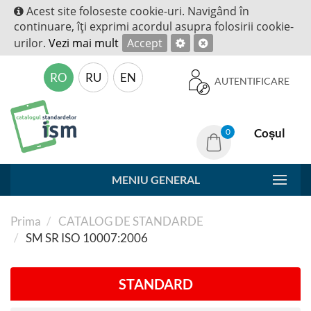
Acest site foloseste cookie-uri. Navigând în
continuare, îţi exprimi acordul asupra folosirii cookie-
urilor.
Vezi mai mult
Accept
RO
RU
EN
AUTENTIFICARE
Coșul
0
MENIU GENERAL
Prima
CATALOG DE STANDARDE
SM SR ISO 10007:2006
STANDARD