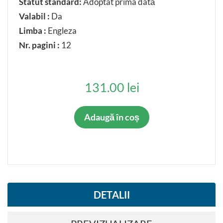
Statut standard:
Adoptat prima dată
TIP STANDARD
Valabil :
Da
Standarde armonizate
Limba :
Engleza
Nr. pagini :
12
VALABIL
Da
Nu
131.00 lei
STATUT STANDARD
Adaugă în coș
Adoptat prima dată
Inlocuieşte
Inlocuit
Suspendat
Inlocuieşte parţial
DETALII
Suspendat parţial
Anulat