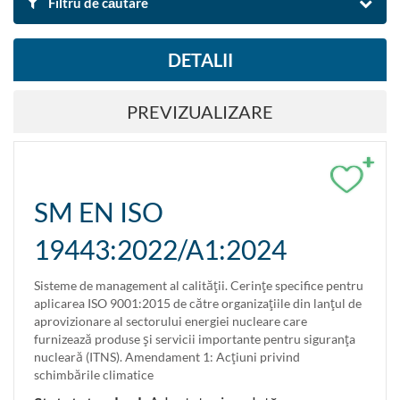
Filtru de căutare
DETALII
DUPĂ DENUMIRE ȘI DESCRIERE
PREVIZUALIZARE
Căutare
Resetare filtre
+
Exportă rezultatul căutării în Excel
SM EN ISO
19443:2022/A1:2024
DUPĂ DOMENIU
Servicii.Organizarea întrerinderii, management și calitate.
Sisteme de management al calităţii. Cerinţe specifice pentru
aplicarea ISO 9001:2015 de către organizaţiile din lanţul de
aprovizionare al sectorului energiei nucleare care
DUPĂ CLASIFICARE
furnizează produse şi servicii importante pentru siguranţa
nucleară (ITNS). Amendament 1: Acţiuni privind
Caută după clasificare ICS
schimbările climatice