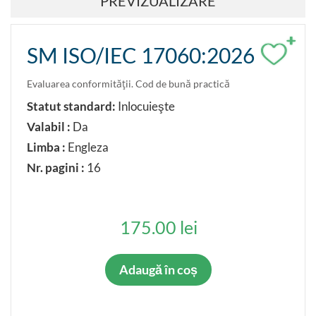
PREVIZUALIZARE
Anulat parţial
+
Confirmat
SM ISO/IEC 17060:2026
Inlocuit parţial
Restabilit
Evaluarea conformităţii. Cod de bună practică
Statut standard:
Inlocuieşte
LIMBA ORIGINALĂ
Valabil :
Da
Româna
Limba :
Engleza
Rusa
Nr. pagini :
16
Engleza
Franceza
Germana
175.00 lei
Adaugă în coș