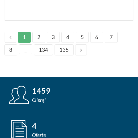
1
2
3
4
5
6
7
8
134
135
...
1459
Clienți
4
Oferte