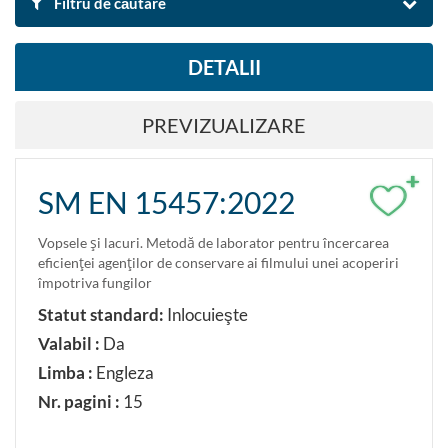
Filtru de căutare
DETALII
DUPĂ DENUMIRE ȘI DESCRIERE
PREVIZUALIZARE
Căutare
Resetare filtre
+
SM EN 15457:2022
Exportă rezultatul căutării în Excel
Vopsele şi lacuri. Metodă de laborator pentru încercarea
eficienţei agenţilor de conservare ai filmului unei acoperiri
DUPĂ DOMENIU
împotriva fungilor
Industria chimică. Industria lemnului, sticlei, cauciucului etc
Statut standard:
Inlocuieşte
Valabil :
Da
DUPĂ CLASIFICARE
Limba :
Engleza
Nr. pagini :
15
Caută după clasificare ICS