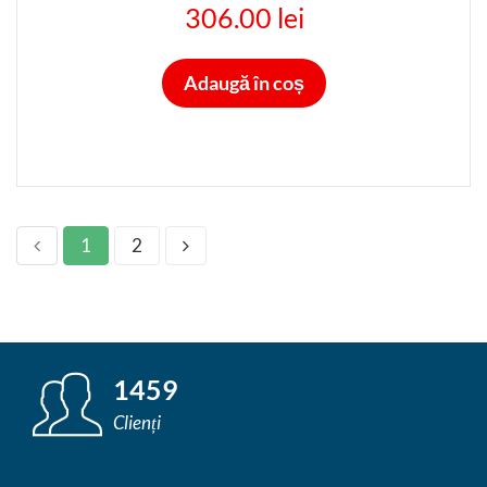
306.00 lei
Adaugă în coș
1
2
1459
Clienți