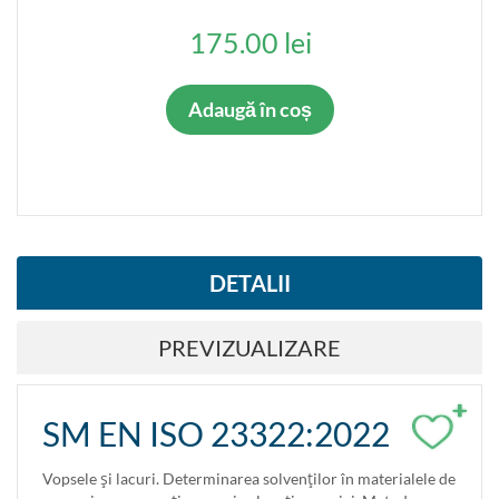
TIP STANDARD
175.00 lei
Standarde armonizate
Adaugă în coș
VALABIL
Da
Nu
STATUT STANDARD
DETALII
Adoptat prima dată
Inlocuieşte
PREVIZUALIZARE
Inlocuit
Suspendat
+
SM EN ISO 23322:2022
Inlocuieşte parţial
Suspendat parţial
Vopsele şi lacuri. Determinarea solvenţilor în materialele de
Anulat