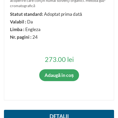
acoperire care conţin numai solvenţi organici. Metoda gaz-
cromatografică
Anulat parţial
Statut standard:
Adoptat prima dată
Confirmat
Valabil :
Da
Inlocuit parţial
Limba :
Engleza
Restabilit
Nr. pagini :
24
LIMBA ORIGINALĂ
Româna
273.00 lei
Rusa
Engleza
Franceza
Adaugă în coș
Germana
DETALII