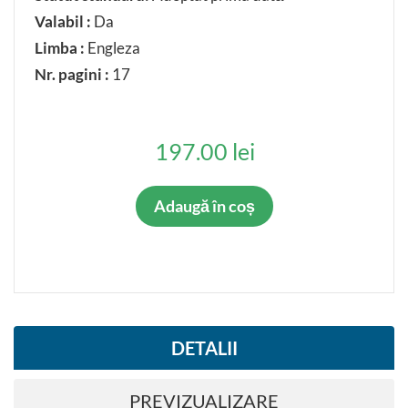
Valabil :
Da
Limba :
Engleza
Nr. pagini :
17
197.00 lei
Adaugă în coș
DETALII
PREVIZUALIZARE