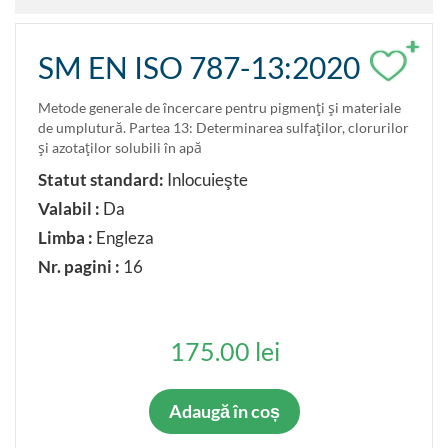
+
SM EN ISO 787-13:2020
Metode generale de încercare pentru pigmenţi şi materiale
de umplutură. Partea 13: Determinarea sulfaţilor, clorurilor
şi azotaţilor solubili în apă
Statut standard:
Inlocuieşte
Valabil :
Da
Limba :
Engleza
Nr. pagini :
16
175.00 lei
Adaugă în coș