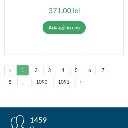
371.00 lei
Adaugă în coș
1
2
3
4
5
6
7
8
1090
1091
...
1459