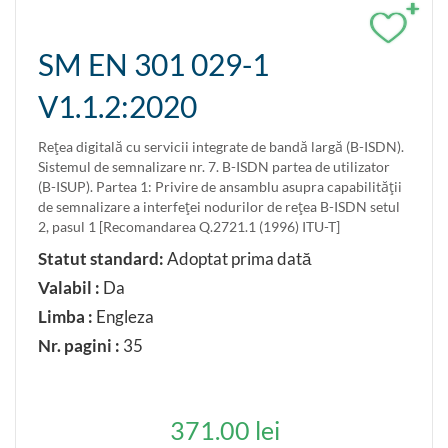
+
Anulat parţial
SM EN 301 029-1
Confirmat
Inlocuit parţial
V1.1.2:2020
Restabilit
Reţea digitală cu servicii integrate de bandă largă (B-ISDN).
LIMBA ORIGINALĂ
Sistemul de semnalizare nr. 7. B-ISDN partea de utilizator
(B-ISUP). Partea 1: Privire de ansamblu asupra capabilităţii
Româna
de semnalizare a interfeţei nodurilor de reţea B-ISDN setul
Rusa
2, pasul 1 [Recomandarea Q.2721.1 (1996) ITU-T]
Engleza
Statut standard:
Adoptat prima dată
Franceza
Valabil :
Da
Germana
Limba :
Engleza
Nr. pagini :
35
371.00 lei