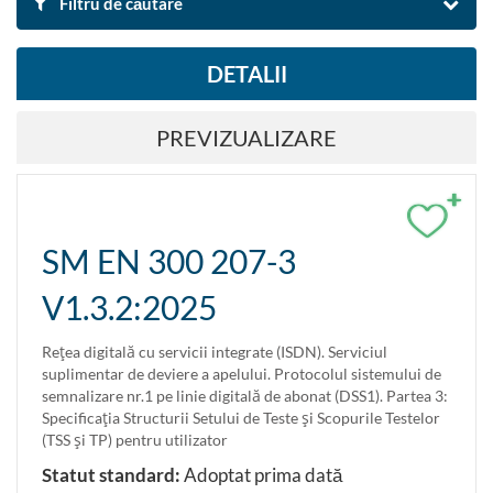
Filtru de căutare
DETALII
DUPĂ DENUMIRE ȘI DESCRIERE
PREVIZUALIZARE
Căutare
Resetare filtre
+
Exportă rezultatul căutării în Excel
SM EN 300 207-3
V1.3.2:2025
DUPĂ DOMENIU
Tehnologia informației și telecomunicații
Reţea digitală cu servicii integrate (ISDN). Serviciul
suplimentar de deviere a apelului. Protocolul sistemului de
semnalizare nr.1 pe linie digitală de abonat (DSS1). Partea 3:
DUPĂ CLASIFICARE
Specificaţia Structurii Setului de Teste şi Scopurile Testelor
(TSS şi TP) pentru utilizator
Caută după clasificare ICS
Statut standard:
Adoptat prima dată