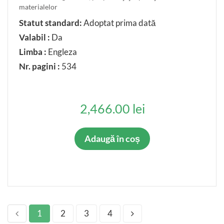
materialelor
Statut standard:
Adoptat prima dată
Valabil :
Da
Limba :
Engleza
Nr. pagini :
534
2,466.00 lei
Adaugă în coș
1
2
3
4