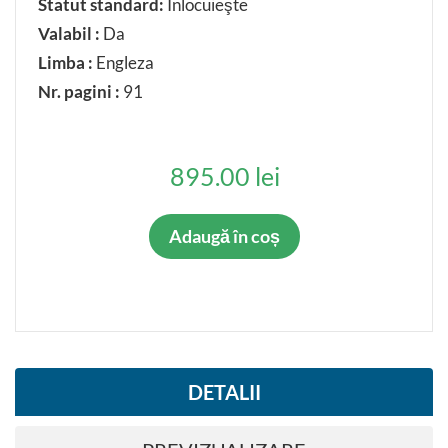
Statut standard:
Inlocuieşte
Valabil :
Da
Limba :
Engleza
Nr. pagini :
91
895.00 lei
Adaugă în coș
DETALII