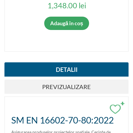
TIP STANDARD
1,348.00 lei
Standarde armonizate
Adaugă în coș
VALABIL
Da
Nu
STATUT STANDARD
DETALII
Adoptat prima dată
PREVIZUALIZARE
Inlocuieşte
Inlocuit
+
Suspendat
Inlocuieşte parţial
SM EN 16602-70-80:2022
Suspendat parţial
Anulat
Asigurarea produselor proiectelor spaţiale. Cerinţe de