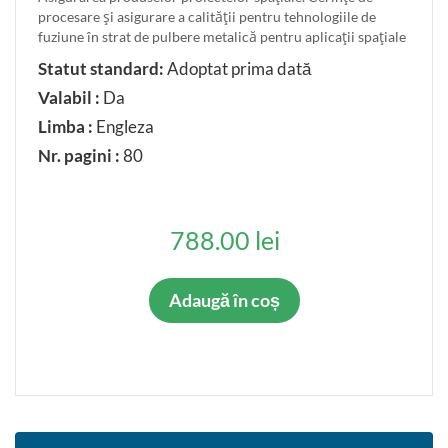
procesare şi asigurare a calităţii pentru tehnologiile de
Anulat parţial
fuziune în strat de pulbere metalică pentru aplicaţii spaţiale
Confirmat
Statut standard:
Adoptat prima dată
Inlocuit parţial
Valabil :
Da
Restabilit
Limba :
Engleza
Nr. pagini :
80
LIMBA ORIGINALĂ
Româna
Rusa
788.00 lei
Engleza
Franceza
Adaugă în coș
Germana