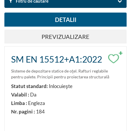
Filtru de căutare
DETALII
DUPĂ DENUMIRE ȘI DESCRIERE
PREVIZUALIZARE
Căutare
Resetare filtre
+
SM EN 15512+A1:2022
Exportă rezultatul căutării în Excel
Sisteme de depozitare statice de oţel. Rafturi reglabile
pentru palete. Principii pentru proiectarea structurală
DUPĂ DOMENIU
Statut standard:
Inlocuieşte
Transport.Instalații pentru manipularea materialelor
Valabil :
Da
Limba :
Engleza
DUPĂ CLASIFICARE
Nr. pagini :
184
Caută după clasificare ICS