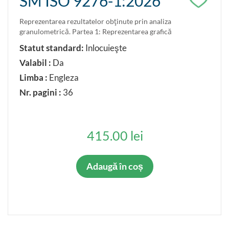
SM ISO 9276-1:2026
Reprezentarea rezultatelor obţinute prin analiza
granulometrică. Partea 1: Reprezentarea grafică
Statut standard:
Inlocuieşte
Valabil :
Da
Limba :
Engleza
Nr. pagini :
36
415.00 lei
Adaugă în coș