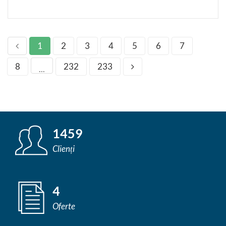
1
2
3
4
5
6
7
8
232
233
...
1459
Clienți
4
Oferte