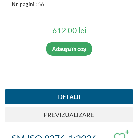
Nr. pagini :
56
612.00 lei
Adaugă în coș
DETALII
PREVIZUALIZARE
+