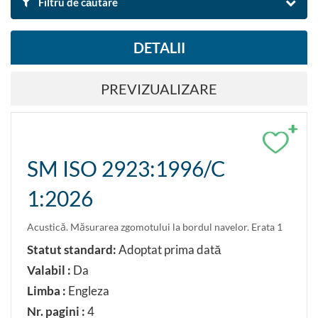
Filtru de căutare
DETALII
DUPĂ DENUMIRE ȘI DESCRIERE
PREVIZUALIZARE
Căutare
Resetare filtre
+
Exportă rezultatul căutării în Excel
SM ISO 2923:1996/C
1:2026
DUPĂ DOMENIU
Metrologie și măsurare.Încercări
Acustică. Măsurarea zgomotului la bordul navelor. Erata 1
Statut standard:
Adoptat prima dată
DUPĂ CLASIFICARE
Valabil :
Da
Caută după clasificare ICS
Limba :
Engleza
Nr. pagini :
4