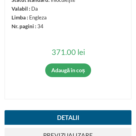
Valabil :
Da
Limba :
Engleza
Nr. pagini :
34
371.00 lei
Adaugă în coș
DETALII
PREVIZUALIZARE