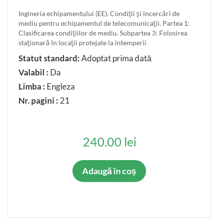
Ingineria echipamentului (EE). Condiţii şi încercări de
mediu pentru echipamentul de telecomunicaţii. Partea 1:
Clasificarea condiţiilor de mediu. Subpartea 3: Folosirea
staţionară în locaţii protejate la intemperii
Statut standard:
Adoptat prima dată
Valabil :
Da
Limba :
Engleza
Nr. pagini :
21
240.00 lei
Adaugă în coș