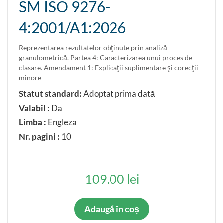
SM ISO 9276-
Anulat parţial
4:2001/A1:2026
Confirmat
Inlocuit parţial
Reprezentarea rezultatelor obţinute prin analiză
Restabilit
granulometrică. Partea 4: Caracterizarea unui proces de
clasare. Amendament 1: Explicaţii suplimentare şi corecţii
minore
LIMBA ORIGINALĂ
Statut standard:
Adoptat prima dată
Româna
Valabil :
Da
Rusa
Limba :
Engleza
Engleza
Nr. pagini :
10
Franceza
Germana
109.00 lei
Adaugă în coș