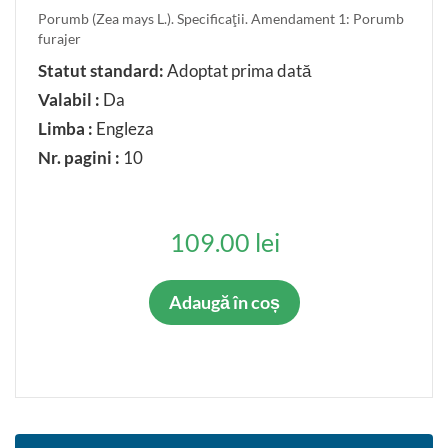
Porumb (Zea mays L.). Specificaţii. Amendament 1: Porumb
Anulat parţial
furajer
Confirmat
Statut standard:
Adoptat prima dată
Inlocuit parţial
Valabil :
Da
Restabilit
Limba :
Engleza
Nr. pagini :
10
LIMBA ORIGINALĂ
Româna
Rusa
109.00 lei
Engleza
Franceza
Adaugă în coș
Germana