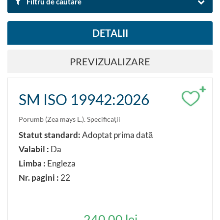
Filtru de căutare
DETALII
DUPĂ DENUMIRE ȘI DESCRIERE
PREVIZUALIZARE
Căutare
Resetare filtre
+
SM ISO 19942:2026
Exportă rezultatul căutării în Excel
Porumb (Zea mays L.). Specificaţii
DUPĂ DOMENIU
Statut standard:
Adoptat prima dată
Valabil :
Da
Agricultura.Tehnologia alimentară
Limba :
Engleza
Nr. pagini :
22
DUPĂ CLASIFICARE
Caută după clasificare ICS
240.00 lei