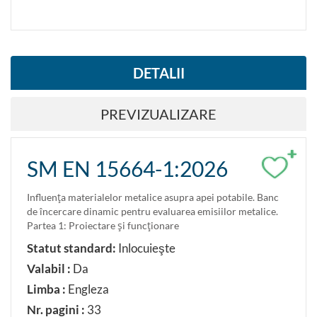
DETALII
PREVIZUALIZARE
+
SM EN 15664-1:2026
Influenţa materialelor metalice asupra apei potabile. Banc
de încercare dinamic pentru evaluarea emisiilor metalice.
Partea 1: Proiectare şi funcţionare
Statut standard:
Inlocuieşte
Valabil :
Da
Limba :
Engleza
Nr. pagini :
33