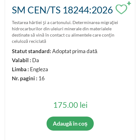
+
SM CEN/TS 18244:2026
Testarea hârtiei şi a cartonului. Determinarea migraţiei
hidrocarburilor din uleiuri minerale din materialele
destinate să vină în contact cu alimentele care conţin
celuloză reciclată
Statut standard:
Adoptat prima dată
Valabil :
Da
Limba :
Engleza
Nr. pagini :
16
175.00 lei
Adaugă în coș