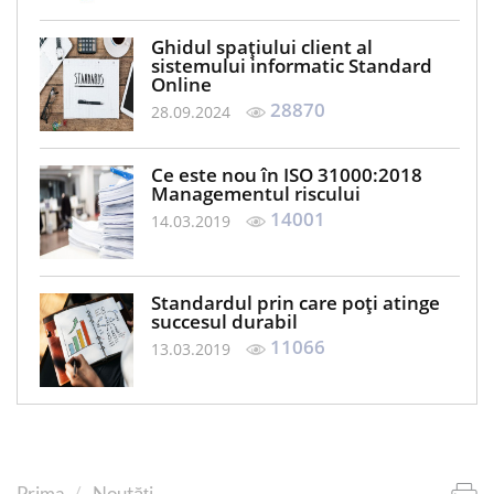
Ghidul spațiului client al
sistemului informatic Standard
Online
28870
28.09.2024
Ce este nou în ISO 31000:2018
Managementul riscului
14001
14.03.2019
Standardul prin care poți atinge
succesul durabil
11066
13.03.2019
Prima
Noutăți