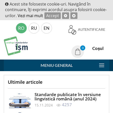
Acest site foloseste cookie-uri. Navigând în
continuare, îţi exprimi acordul asupra folosirii cookie-
urilor.
Vezi mai mult
Accept
RO
RU
EN
AUTENTIFICARE
Coșul
0
MENIU GENERAL
Ultimile articole
Standarde publicate în versiune
lingvistică română (anul 2024)
4257
15.11.2024