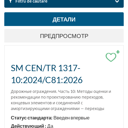
Filtru de căutare
ДЕТАЛИ
ПО ИМЕНИ И ОПИСАНИЮ
ПРЕДПРОСМОТР
Поиск
Аннулировать фильтры
+
Экспорт результатов поиска в Excel
SM CEN/TR 1317-
10:2024/C81:2026
ОБЛАСТЬ СТАНДАРТА
Медицина. Защита окружающей среды и здоровья
Дорожные ограждения. Часть 10: Методы оценки и
рекомендации по проектированию переходов,
концевых элементов и соединений с
ПО КЛАСИФИКАЦИИ
амортизирующими ограждениями — переходы
Искать по класификации ICS
Статус стандарта:
Введен впервые
Действующий :
Да