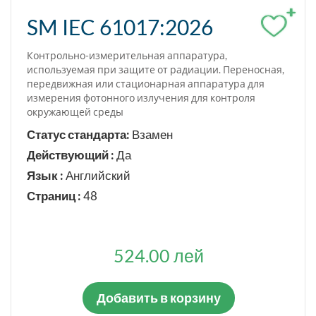
+
SM IEC 61017:2026
Подтвержден
Контрольно-измерительная аппаратура,
Заменен в части
используемая при защите от радиации. Переносная,
передвижная или стационарная аппаратура для
измерения фотонного излучения для контроля
ЯЗЫК СТАНДАРТА
окружающей среды
Статус стандарта:
Взамен
Румынский
Действующий :
Да
Русский
Язык :
Английский
Английский
Страниц :
48
Французский
Немецкий
524.00 лей
Добавить в корзину