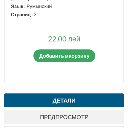
ТИП СТАНДАРТА
Язык :
Румынский
Гармонизированные стандарты
Страниц :
2
ДЕЙСТВУЮЩИЙ
22.00 лей
Да
Нет
Добавить в корзину
СТАТУС СТАНДАРТА
Введен впервые
Взамен
Заменен
ДЕТАЛИ
Отменен
Взамен в части
ПРЕДПРОСМОТР
Отменен в части
Отменён