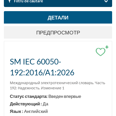
Filtru de căutare
ДЕТАЛИ
ПО ИМЕНИ И ОПИСАНИЮ
ПРЕДПРОСМОТР
Поиск
Аннулировать фильтры
+
Экспорт результатов поиска в Excel
SM IEC 60050-
192:2016/A1:2026
ОБЛАСТЬ СТАНДАРТА
Инженерные и производственные технологии
Международный электротехнический словарь. Часть
192: Надежность. Изменение 1
ПО КЛАСИФИКАЦИИ
Статус стандарта:
Введен впервые
Действующий :
Да
Искать по класификации ICS
Язык :
Английский