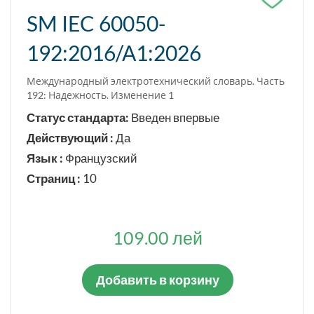
SM IEC 60050-
Подтвержден
192:2016/A1:2026
Заменен в части
Международный электротехнический словарь. Часть
192: Надежность. Изменение 1
ЯЗЫК СТАНДАРТА
Статус стандарта:
Введен впервые
Румынский
Действующий :
Да
Русский
Язык :
Французский
Английский
Страниц :
10
Французский
Немецкий
109.00 лей
Добавить в корзину