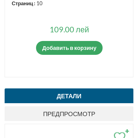
ТИП СТАНДАРТА
Страниц :
10
Гармонизированные стандарты
109.00 лей
ДЕЙСТВУЮЩИЙ
Да
Нет
Добавить в корзину
СТАТУС СТАНДАРТА
Введен впервые
Взамен
ДЕТАЛИ
Заменен
Отменен
ПРЕДПРОСМОТР
Взамен в части
Отменен в части
+
Отменён